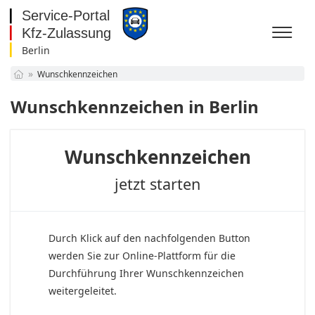
Berlin
Baden-Württemberg
Wunschkennzeichen
Bayern
Berlin
Wunschkennzeichen in Berlin
Brandenburg
Bremen
Hamburg
Wunschkennzeichen
Hessen
Mecklenburg-
jetzt starten
Vorpommern
Niedersachsen
Nordrhein-Westfalen
Rheinland-Pfalz
Saarland
Durch Klick auf den nachfolgenden Button
Sachsen
werden Sie zur Online-Plattform für die
Sachsen-Anhalt
Durchführung Ihrer Wunschkennzeichen
Schleswig-Holstein
weitergeleitet.
Thüringen